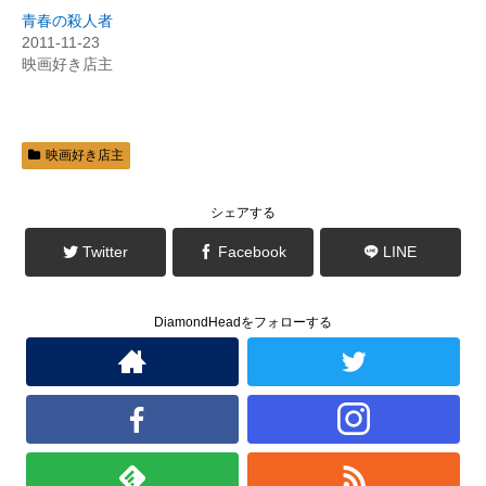
有
ク
(
リ
青春の殺人者
新
ッ
2011-11-23
し
ク
い
し
映画好き店主
ウ
て
ィ
く
ン
だ
ド
さ
ウ
い
で
(
開
新
映画好き店主
き
し
ま
い
す
ウ
)
ィ
ン
シェアする
ド
ウ
で
Twitter
Facebook
LINE
開
き
ま
す
)
DiamondHeadをフォローする