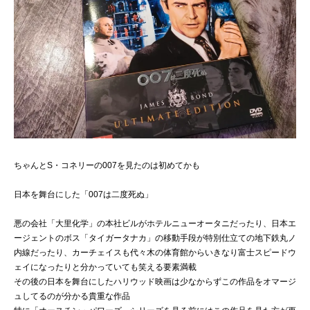
ちゃんとS・コネリーの007を見たのは初めてかも
日本を舞台にした「007は二度死ぬ」
悪の会社「大里化学」の本社ビルがホテルニューオータニだったり、日本エ
ージェントのボス「タイガータナカ」の移動手段が特別仕立ての地下鉄丸ノ
内線だったり、カーチェイスも代々木の体育館からいきなり富士スピードウ
ェイになったりと分かっていても笑える要素満載
その後の日本を舞台にしたハリウッド映画は少なからずこの作品をオマージ
ュしてるのが分かる貴重な作品