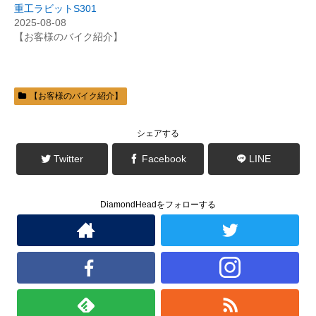
ィ
く
重工ラビットS301
ン
だ
2025-08-08
ド
さ
ウ
い
【お客様のバイク紹介】
で
(
開
新
き
し
ま
い
す
ウ
)
ィ
ン
【お客様のバイク紹介】
ド
ウ
で
開
き
シェアする
ま
す
)
Twitter
Facebook
LINE
DiamondHeadをフォローする