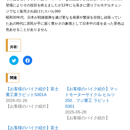
登場によりその役目を終えましたが12年にも長きに渡りフルモデルチェン
ジでなく販売され続けたスバル360
昭和30年代、日本が戦後復興を遂げ更なる発展や繁栄を目指し頑張ってい
たあの時代に庶民が手に届く豊かさの象徴として日本中の道を走った景色は
色あせることがありません
共有:
ク
F
リ
a
ッ
c
ク
e
し
b
て
o
関連
T
o
w
k
i
で
【お客様のバイク紹介】富士
【お客様のバイク紹介】マッ
t
共
t
有
重工業ラビットS301A
トモーターサイクル ヒルツ
e
す
2025-01-26
250、フジ重工 ラビット
r
る
で
に
【お客様のバイク紹介】
S301
共
は
有
ク
2025-05-28
(
リ
【お客様のバイク紹介】
新
ッ
し
ク
い
し
【お客様のバイク紹介】富士
ウ
て