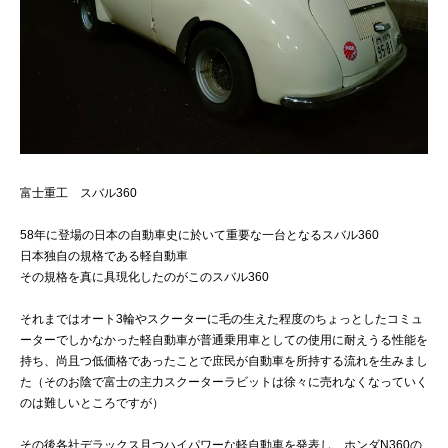
富士重工 スバル360
58年に登場の日本の自動車史に於いて重要な一台となるスバル360
日本独自の規格である軽自動車
その規格を真に具現化したのがこのスバル360
それまではオート3輪やスクーターに毛の生えた程度のちょっとしたコミュ
ーターでしかなかった軽自動車が普通乗用車としての使用に耐えうる性能を
持ち、尚且つ低価格であったことで庶民が自動車を所持する流れを生みまし
た（そのお陰で富士の主力スクーターラビットは徐々に売れなくなっていく
のは難しいところですが）
その後各社デラックス且つハイパワーな軽自動車を発表し、ホンダN360の