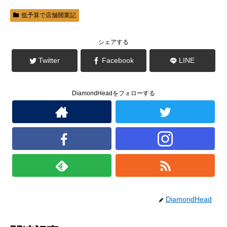
)
ィ
ン
低予算で店舗開業記
ド
ウ
で
開
き
シェアする
ま
す
)
Twitter
Facebook
LINE
DiamondHeadをフォローする
DiamondHead