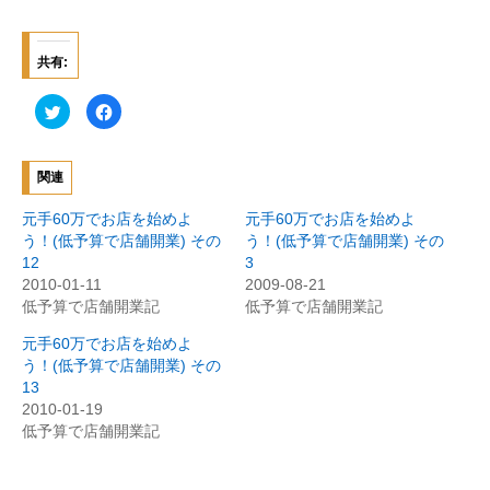
共有:
ク
F
リ
a
ッ
c
ク
e
し
b
て
o
関連
T
o
w
k
i
で
元手60万でお店を始めよ
元手60万でお店を始めよ
t
共
t
有
う！(低予算で店舗開業) その
う！(低予算で店舗開業) その
e
す
12
3
r
る
で
に
2010-01-11
2009-08-21
共
は
有
ク
低予算で店舗開業記
低予算で店舗開業記
(
リ
新
ッ
元手60万でお店を始めよ
し
ク
い
し
う！(低予算で店舗開業) その
ウ
て
ィ
く
13
ン
だ
2010-01-19
ド
さ
ウ
い
低予算で店舗開業記
で
(
開
新
き
し
ま
い
す
ウ