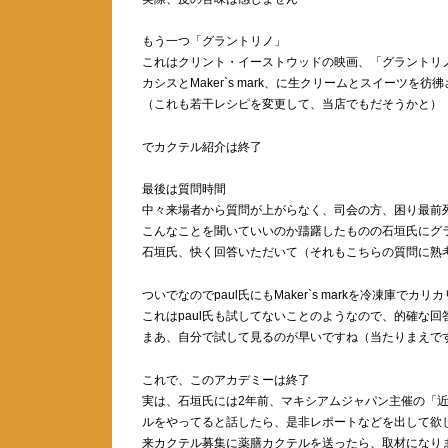
もう一つ「グラントリノ」
これはクリント・イーストウッドの映画、「グラントリ
カシスとMaker`s mark、に生クリームとスイーツ
（これも若干レシピを変更して、当店でもだそうかと）
でカクテル紹介は終了
最後は質問時間
中々来場者から質問が上がらなく、司会の方、困り最前
こんなことを聞いていいのか躊躇したものの石垣氏にグ
石垣氏、快く回答いただいて（それもこちらの質問に熟
ついでなのでpaul氏にもMaker`s markを冷凍庫でカ
これはpaul氏も試してないことのようなので、的確な
まあ、自分で試して見るのが早いですね（当たりまえで
これで、このアカデミーは終了
実は、石垣氏には2年前、マキシアムジャパン主催の「
ルをやってると話したら、是非レポートなどを出して欲
来カクテル募集に薬膳カクテルを送ったら、取材になり