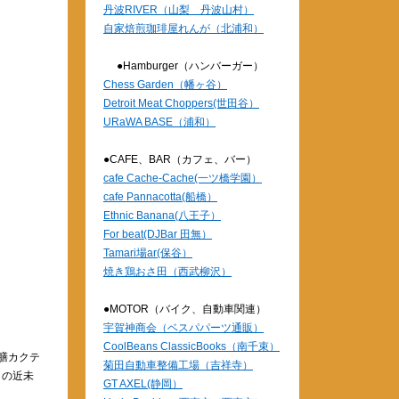
丹波RIVER（山梨 丹波山村）
自家焙煎珈琲屋れんが（北浦和）
●Hamburger（ハンバーガー）
Chess Garden（幡ヶ谷）
Detroit Meat Choppers(世田谷）
URaWA BASE（浦和）
●CAFE、BAR（カフェ、バー）
cafe Cache-Cache(一ツ橋学園）
cafe Pannacotta(船橋）
Ethnic Banana(八王子）
For beat(DJBar 田無）
Tamari場ar(保谷）
焼き鶏おさ田（西武柳沢）
●MOTOR（バイク、自動車関連）
宇賀神商会（ベスパパーツ通販）
CoolBeans ClassicBooks（南千束）
膳カクテ
菊田自動車整備工場（吉祥寺）
」の近未
GT AXEL(静岡）