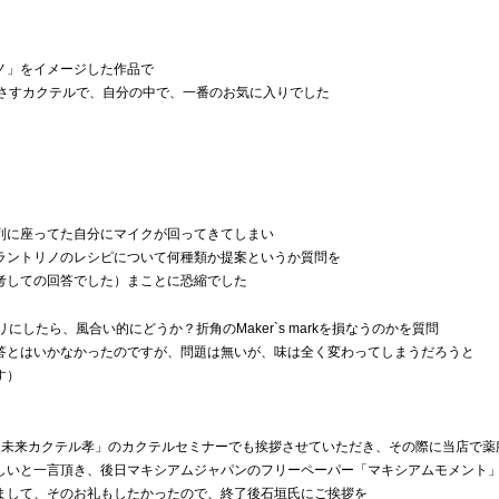
ノ」をイメージした作品で
を彷彿さすカクテルで、自分の中で、一番のお気に入りでした
列に座ってた自分にマイクが回ってきてしまい
ラントリノのレシピについて何種類か提案というか質問を
考しての回答でした）まことに恐縮でした
リカリにしたら、風合い的にどうか？折角のMaker`s markを損なうのかを質問
回答とはいかなかったのですが、問題は無いが、味は全く変わってしまうだろうと
す）
近未来カクテル孝」のカクテルセミナーでも挨拶させていただき、その際に当店で薬
しいと一言頂き、後日マキシアムジャパンのフリーペーパー「マキシアムモメント
まして、そのお礼もしたかったので、終了後石垣氏にご挨拶を