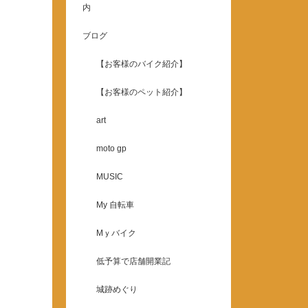
内
ブログ
【お客様のバイク紹介】
【お客様のペット紹介】
art
moto gp
MUSIC
My 自転車
Mｙバイク
低予算で店舗開業記
城跡めぐり