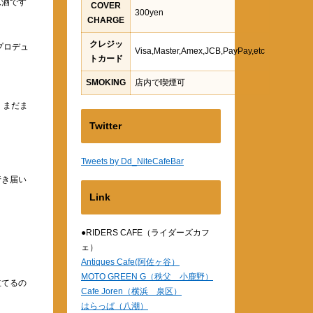
原酒です
COVER
300yen
CHARGE
クレジッ
プロデュ
Visa,Master,Amex,JCB,PayPay,etc
トカード
SMOKING
店内で喫煙可
、まだま
Twitter
Tweets by Dd_NiteCafeBar
行き届い
Link
●RIDERS CAFE（ライダーズカフ
ェ）
Antiques Cafe(阿佐ヶ谷）
MOTO GREEN G（秩父 小鹿野）
立てるの
Cafe Joren（横浜 泉区）
はらっぱ（八潮）