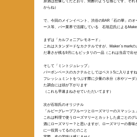
原酒は想像してたとおり、焼酎のような感じです、それ
からね）
で、今回のメインイベント、渋谷のBAR「石の華」のオーナ
ース等、バー業界で活躍している 石垣忍氏によるMaker`
まずは「カルフォ二アレモネード」
これはスタンダードなカクテルですが、Maker`s m
だ暑さが残る9月にもピッタリの一品（これは当店で出
そして「ミントジュレップ」
バーボンベースのカクテルとしてはベスト5に入ります
フレッシュミントをつぶす際に少量の水分（水やソーダ
た調合には頭が下がります
（これも早速まねさせていただいてます）
次が石垣氏のオリジナル
「ルビーグレープフルーツとローズマリーのスマッシュ
これは料理で使うローズマリーとカットした皮ごとのグレー
酒にローズマリー？と思いますが、ローズマリーの香味
に一役買ってるのとのこと
実際、皮の苦味は感じません