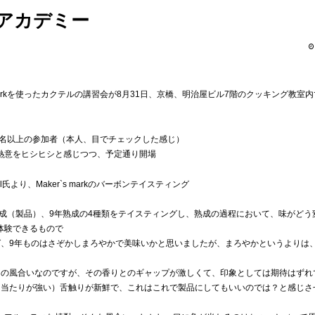
テルアカデミー
r`s markを使ったカクテルの講習会が8月31日、京橋、明治屋ビル7階のクッキング教室
0名以上の参加者（本人、目でチェックした感じ）
熱意をヒシヒシと感じつつ、予定通り開場
bel氏より、Maker`s markのバーボンテイスティング
、6年熟成（製品）、9年熟成の4種類をテイスティングし、熟成の過程において、味がど
体験できるもので
ば、9年ものはさぞかしまろやかで美味いかと思いましたが、まろやかというよりは
ラの風合いなのですが、その香りとのギャップが激しくて、印象としては期待はずれ
も当たりが強い）舌触りが新鮮で、これはこれで製品にしてもいいのでは？と感じさ