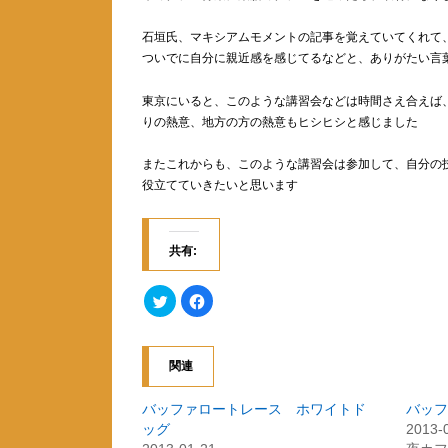
石垣氏、マキシアムモメントの記事を覚えていてくれて
ついでに自分に親近感を感じてるなどと、ありがたい言
東京にいると、このような講習会などは時間さえ合えば
りの熱意、地方の方の熱意もヒシヒシと感じました
またこれからも、このような講習会は参加して、自分の
役立てていきたいと思います
共有:
ク
F
リ
a
ッ
c
ク
e
し
b
て
o
関連
T
o
w
k
i
で
t
共
バッファロートレース ホワイトド
バッフ
t
有
ッグ
2013-
e
す
r
る