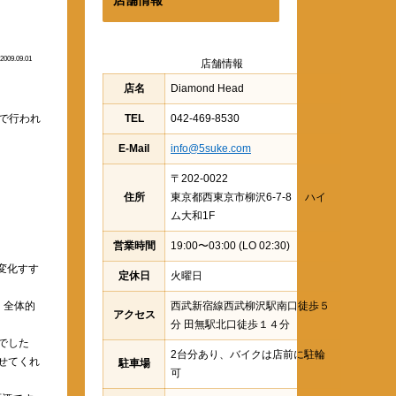
2009.09.01
店舗情報
店名
Diamond Head
TEL
042-469-8530
内で行われ
E-Mail
info@5suke.com
〒202-0022
住所
東京都西東京市柳沢6-7-8 ハイ
ム大和1F
営業時間
19:00〜03:00 (LO 02:30)
う変化すす
定休日
火曜日
西武新宿線西武柳沢駅南口徒歩５
、全体的
アクセス
分 田無駅北口徒歩１４分
でした
2台分あり、バイクは店前に駐輪
せてくれ
駐車場
可