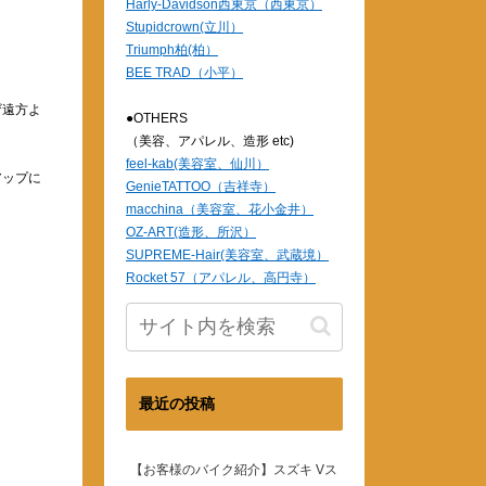
Harly-Davidson西東京（西東京）
Stupidcrown(立川）
Triumph柏(柏）
BEE TRAD（小平）
ザ遠方よ
●OTHERS
（美容、アパレル、造形 etc)
feel-kab(美容室、仙川）
アップに
GenieTATTOO（吉祥寺）
macchina（美容室、花小金井）
OZ-ART(造形、所沢）
SUPREME-Hair(美容室、武蔵境）
Rocket 57（アパレル、高円寺）
最近の投稿
【お客様のバイク紹介】スズキ Vス