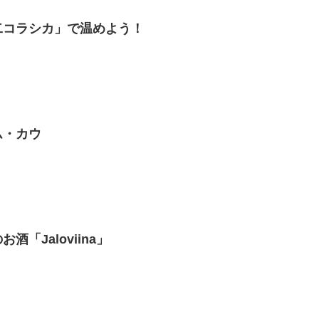
二コラシカ」で温めよう！
ム・カウ
酒「Jaloviina」