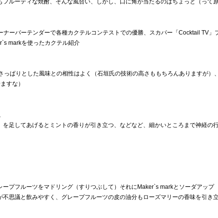
もフルーティな焼酎、そんな風合い、しかし、口に角が当たるのはちょっと（って
ーバーテンダーで各種カクテルコンテストでの優勝、スカパー「Cocktail TV」
s markを使ったカクテル紹介
arkのさっぱりとした風味との相性はよく（石垣氏の技術の高さももちろんありますが）
せますな）
ね
）を足してあげるとミントの香りが引き立つ、などなど、細かいところまで神経の
」
プフルーツをマドリング（すりつぶして）それにMaker`s markとソーダアップ
が不思議と飲みやすく、グレープフルーツの皮の油分もローズマリーの香味を引き