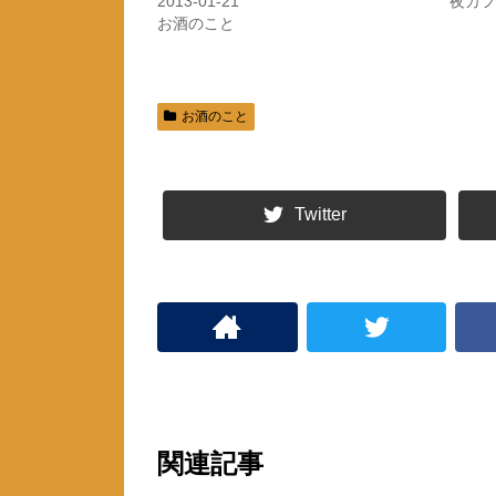
2013-01-21
夜カフ
で
に
共
は
お酒のこと
有
ク
(
リ
新
ッ
し
ク
い
し
ウ
て
ィ
く
お酒のこと
ン
だ
ド
さ
ウ
い
で
(
開
新
き
し
ま
い
Twitter
す
ウ
)
ィ
ン
ド
ウ
で
開
き
ま
す
)
関連記事