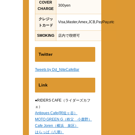
COVER
300yen
CHARGE
クレジッ
Visa,Master,Amex,JCB,PayPay,etc
トカード
SMOKING
店内で喫煙可
Twitter
Tweets by Dd_NiteCafeBar
Link
●RIDERS CAFE（ライダーズカフ
ェ）
Antiques Cafe(阿佐ヶ谷）
MOTO GREEN G（秩父 小鹿野）
Cafe Joren（横浜 泉区）
はらっぱ（八潮）