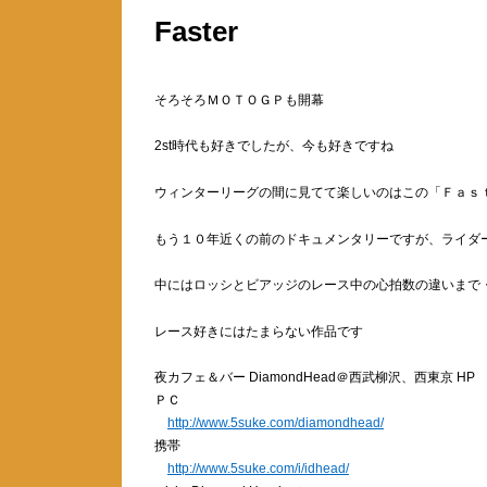
Faster
そろそろＭＯＴＯＧＰも開幕
2st時代も好きでしたが、今も好きですね
ウィンターリーグの間に見てて楽しいのはこの「Ｆａｓ
もう１０年近くの前のドキュメンタリーですが、ライダ
中にはロッシとビアッジのレース中の心拍数の違いまで
レース好きにはたまらない作品です
夜カフェ＆バー DiamondHead＠西武柳沢、西東京 HP
ＰＣ
http://www.5suke.com/diamondhead/
携帯
http://www.5suke.com/i/idhead/