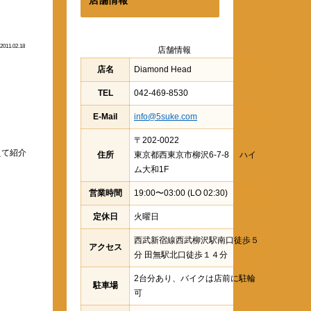
2011.02.18
店舗情報
店名
Diamond Head
TEL
042-469-8530
E-Mail
info@5suke.com
〒202-0022
えて紹介
住所
東京都西東京市柳沢6-7-8 ハイ
ム大和1F
営業時間
19:00〜03:00 (LO 02:30)
定休日
火曜日
西武新宿線西武柳沢駅南口徒歩５
アクセス
分 田無駅北口徒歩１４分
2台分あり、バイクは店前に駐輪
駐車場
可