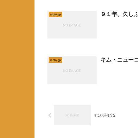
９１年、久し
moto gp
キム・ニューコム
moto gp
すごい原付だな