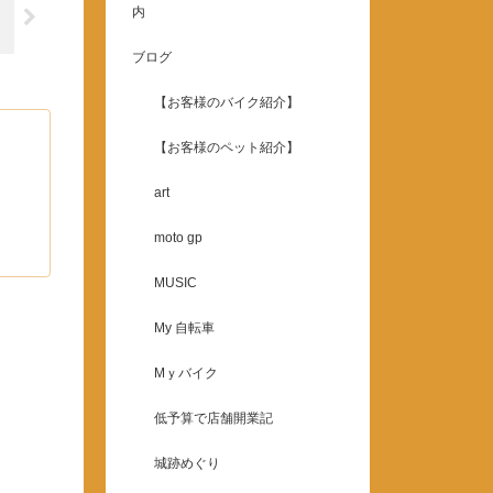
内
ブログ
【お客様のバイク紹介】
【お客様のペット紹介】
art
moto gp
MUSIC
My 自転車
Mｙバイク
低予算で店舗開業記
城跡めぐり