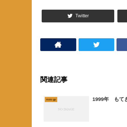
ド
さ
ウ
い
で
(
開
新
Twitter
き
し
ま
い
す
ウ
)
ィ
ン
ド
ウ
で
開
き
ま
す
)
関連記事
1999年 も
moto gp