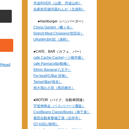
丹波RIVER（山梨 丹波山村）
自家焙煎珈琲屋れんが（北浦和）
●Hamburger（ハンバーガー）
Chess Garden（幡ヶ谷）
Detroit Meat Choppers(世田谷）
URaWA BASE（浦和）
●CAFE、BAR（カフェ、バー）
cafe Cache-Cache(一ツ橋学園）
cafe Pannacotta(船橋）
dHead
Ethnic Banana(八王子）
For beat(DJBar 田無）
Tamari場ar(保谷）
焼き鶏おさ田（西武柳沢）
●MOTOR（バイク、自動車関連）
宇賀神商会（ベスパパーツ通販）
CoolBeans ClassicBooks（南千束）
菊田自動車整備工場（吉祥寺）
GT AXEL(静岡）