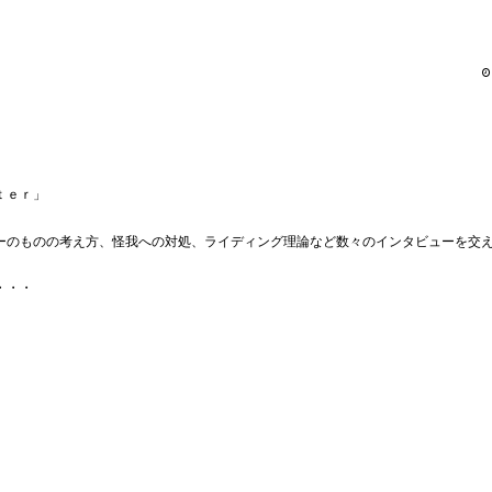
ｔｅｒ」
ーのものの考え方、怪我への対処、ライディング理論など数々のインタビューを交
・・・