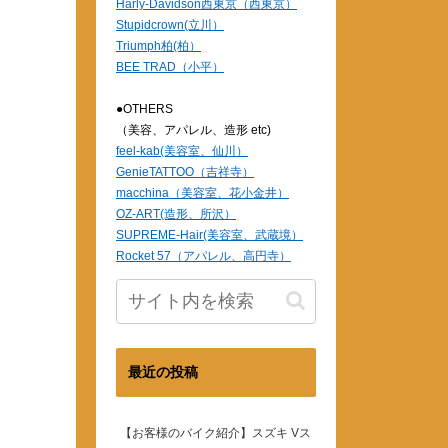
Harly-Davidson西東京（西東京）
Stupidcrown(立川）
Triumph柏(柏）
BEE TRAD（小平）
●OTHERS
（美容、アパレル、造形 etc)
feel-kab(美容室、仙川）
GenieTATTOO（吉祥寺）
macchina（美容室、花小金井）
OZ-ART(造形、所沢）
SUPREME-Hair(美容室、武蔵境）
Rocket 57（アパレル、高円寺）
最近の投稿
【お客様のバイク紹介】スズキ Vス