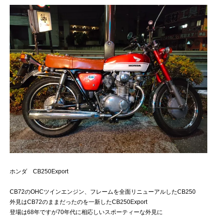
ホンダ CB250Export
CB72のOHCツインエンジン、フレームを全面リニューアルしたCB250
外見はCB72のままだったのを一新したCB250Export
登場は68年ですが70年代に相応しいスポーティーな外見に