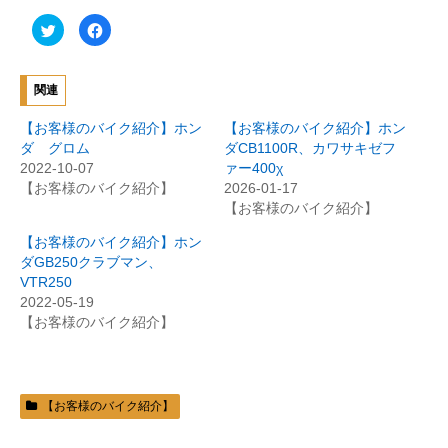
ク
F
リ
a
ッ
c
ク
e
し
b
て
o
関連
T
o
w
k
i
で
【お客様のバイク紹介】ホン
【お客様のバイク紹介】ホン
t
共
t
有
ダ グロム
ダCB1100R、カワサキゼフ
e
す
2022-10-07
ァー400χ
r
る
で
に
【お客様のバイク紹介】
2026-01-17
共
は
有
ク
【お客様のバイク紹介】
(
リ
新
ッ
【お客様のバイク紹介】ホン
し
ク
い
し
ダGB250クラブマン、
ウ
て
ィ
く
VTR250
ン
だ
2022-05-19
ド
さ
ウ
い
【お客様のバイク紹介】
で
(
開
新
き
し
ま
い
す
ウ
)
ィ
ン
【お客様のバイク紹介】
ド
ウ
で
開