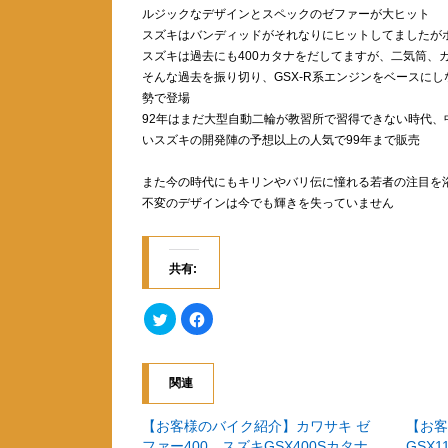
ルジックなデザインとスペックのゼファーが大ヒット
スズキはバンディッドがそれなりにヒットしてましたがホン
スズキは過去にも400カタナをだしてますが、二気筒、
そんな過去を振り切り、GSX-R系エンジンをベースに
勢で登場
92年はまだ大型自動二輪が教習所で習得できない時代
いスズキの開発陣の予想以上の人気で99年まで販売
また今の時代にもキリンやバリ伝に憧れる若者の注目を
不変のデザインは今でも輝きを失っていません
共有:
ク
F
リ
a
ッ
c
ク
e
し
b
て
o
関連
T
o
w
k
i
で
t
共
【お客様のバイク紹介】カワサキ ゼ
【お客
t
有
ファー400、スズキGSX400Sカタナ
GSX1
e
す