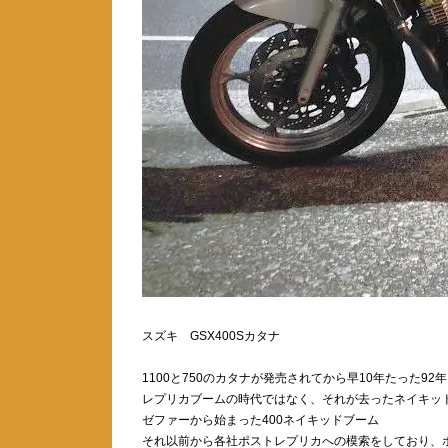
スズキ GSX400Sカタナ
1100と750のカタナが発売されてから早10年たった92
レプリカブームの時代ではなく、それが去ったネイキッ
ゼファーから始まった400ネイキッドブーム
それ以前から各社ポストレプリカへの模索をしており、ホ