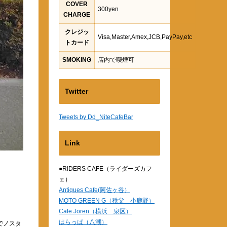
COVER
300yen
CHARGE
クレジッ
Visa,Master,Amex,JCB,PayPay,etc
トカード
SMOKING
店内で喫煙可
Twitter
Tweets by Dd_NiteCafeBar
Link
●RIDERS CAFE（ライダーズカフ
ェ）
Antiques Cafe(阿佐ヶ谷）
MOTO GREEN G（秩父 小鹿野）
Cafe Joren（横浜 泉区）
はらっぱ（八潮）
でノスタ