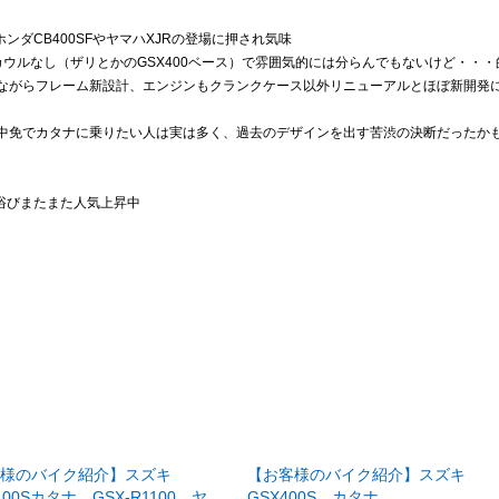
ダCB400SFやヤマハXJRの登場に押され気味
カウルなし（ザリとかのGSX400ベース）で雰囲気的には分らんでもないけど・・・
しながらフレーム新設計、エンジンもクランクケース以外リニューアルとほぼ新開発
、中免でカタナに乗りたい人は実は多く、過去のデザインを出す苦渋の決断だったか
浴びまたまた人気上昇中
様のバイク紹介】スズキ
【お客様のバイク紹介】スズキ
100Sカタナ、GSX-R1100、ヤ
GSX400S カタナ