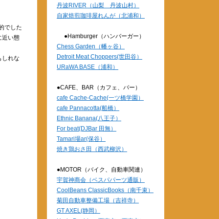
丹波RIVER（山梨 丹波山村）
自家焙煎珈琲屋れんが（北浦和）
的でした
●Hamburger（ハンバーガー）
に近い態
Chess Garden（幡ヶ谷）
Detroit Meat Choppers(世田谷）
もしれな
URaWA BASE（浦和）
●CAFE、BAR（カフェ、バー）
cafe Cache-Cache(一ツ橋学園）
cafe Pannacotta(船橋）
Ethnic Banana(八王子）
For beat(DJBar 田無）
Tamari場ar(保谷）
焼き鶏おさ田（西武柳沢）
●MOTOR（バイク、自動車関連）
宇賀神商会（ベスパパーツ通販）
CoolBeans ClassicBooks（南千束）
菊田自動車整備工場（吉祥寺）
GT AXEL(静岡）