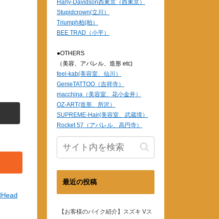
Harly-Davidson西東京（西東京）
Stupidcrown(立川）
Triumph柏(柏）
BEE TRAD（小平）
●OTHERS
（美容、アパレル、造形 etc)
feel-kab(美容室、仙川）
GenieTATTOO（吉祥寺）
macchina（美容室、花小金井）
OZ-ART(造形、所沢）
SUPREME-Hair(美容室、武蔵境）
Rocket 57（アパレル、高円寺）
最近の投稿
dHead
【お客様のバイク紹介】スズキ Vス