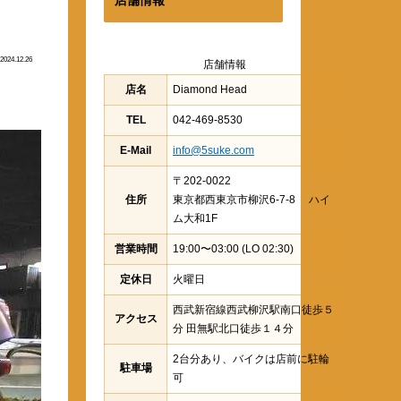
2024.12.26
店舗情報
店名
Diamond Head
TEL
042-469-8530
E-Mail
info@5suke.com
〒202-0022
住所
東京都西東京市柳沢6-7-8 ハイ
ム大和1F
営業時間
19:00〜03:00 (LO 02:30)
定休日
火曜日
西武新宿線西武柳沢駅南口徒歩５
アクセス
分 田無駅北口徒歩１４分
2台分あり、バイクは店前に駐輪
駐車場
可