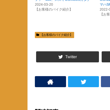
r
る
2024-03-20
マハSR
で
に
共
は
【お客様のバイク紹介】
2022-
有
ク
【お客
(
リ
新
ッ
し
ク
い
し
ウ
て
ィ
く
ン
だ
ド
さ
【お客様のバイク紹介】
ウ
い
で
(
開
新
き
し
ま
い
す
ウ
)
ィ
Twitter
ン
ド
ウ
で
開
き
ま
す
)