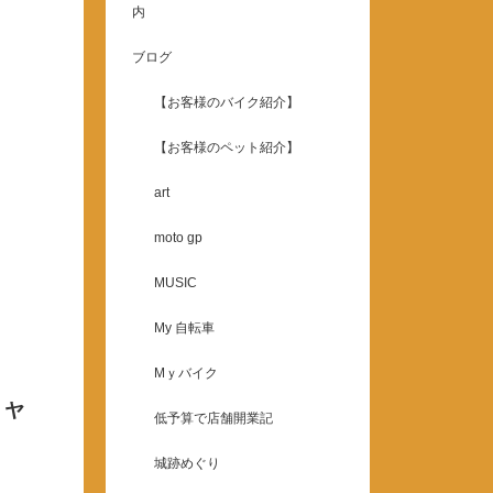
内
ブログ
【お客様のバイク紹介】
【お客様のペット紹介】
art
moto gp
MUSIC
My 自転車
Mｙバイク
、ヤ
低予算で店舗開業記
城跡めぐり